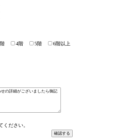
3階
4階
5階
6階以上
てください。