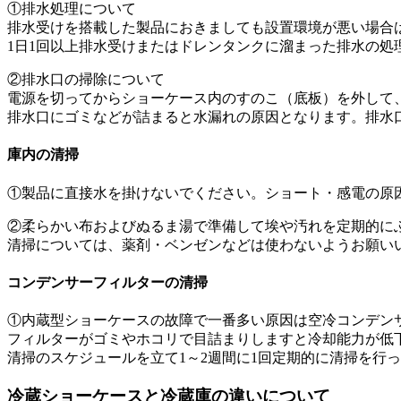
①排水処理について
排水受けを搭載した製品におきましても設置環境が悪い場合
1日1回以上排水受けまたはドレンタンクに溜まった排水の処
②排水口の掃除について
電源を切ってからショーケース内のすのこ（底板）を外して
排水口にゴミなどが詰まると水漏れの原因となります。排水
庫内の清掃
①製品に直接水を掛けないでください。ショート・感電の原
②柔らかい布およびぬるま湯で準備して埃や汚れを定期的に
清掃については、薬剤・ベンゼンなどは使わないようお願い
コンデンサーフィルターの清掃
①内蔵型ショーケースの故障で一番多い原因は空冷コンデン
フィルターがゴミやホコリで目詰まりしますと冷却能力が低
清掃のスケジュールを立て1～2週間に1回定期的に清掃を行
冷蔵ショーケースと冷蔵庫の違いについて