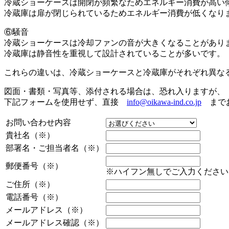
冷蔵ショーケースは開閉が頻繁なためエネルギー消費が高い
冷蔵庫は扉が閉じられているためエネルギー消費が低くなり
⑥騒音
冷蔵ショーケースは冷却ファンの音が大きくなることがあり
冷蔵庫は静音性を重視して設計されていることが多いです。
これらの違いは、冷蔵ショーケースと冷蔵庫がそれぞれ異な
図面・書類・写真等、添付される場合は、恐れ入りますが、
下記フォームを使用せず、直接
info@oikawa-ind.co.jp
までお
お問い合わせ内容
貴社名
（※）
部署名・ご担当者名
（※）
郵便番号
（※）
※ハイフン無しでご入力ください
ご住所
（※）
電話番号
（※）
メールアドレス
（※）
メールアドレス確認
（※）